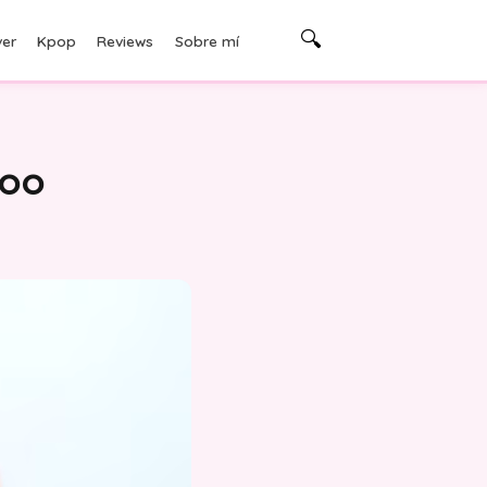
🔍
er
Kpop
Reviews
Sobre mí
Yoo