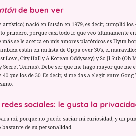
ntón
de buen ver
rtístico) nació en Busán en 1979, es decir, cumplió los 41
o primero, porque casi todo lo que veo últimamente en
ue más se le acerca en mis amores platónicos es Hyun h
También están en mi lista de Oppa over 30’s, el maravill
t Love, City Hall y A Korean Oddyssey) y So Ji Sub (Oh 
y Secret Terrius). Debe ser que me hago mayor que me 
 40 que los de 30. Es decir, si me das a elegir entre Gong
ísimo.
 redes sociales: le gusta la privacid
para mí, porque no puedo saciar mi curiosidad, y un pun
e bastante de su personalidad.