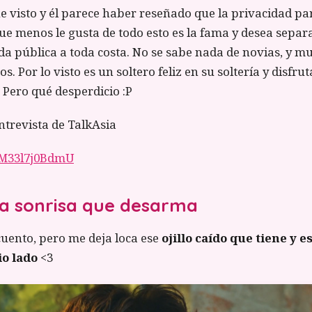
he visto y él parece haber reseñado que la privacidad pa
ue menos le gusta de todo esto es la fama y desea separ
ida pública a toda costa. No se sabe nada de novias, y 
s. Por lo visto es un soltero feliz en su soltería y disfru
 Pero qué desperdicio :P
ntrevista de TalkAsia
e/M33l7j0BdmU
na sonrisa que desarma
cuento, pero me deja loca ese
ojillo caído que tiene y 
o lado
<3