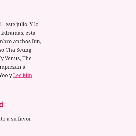
 este julio. Y lo
 kdramas, está
ombro anchos Bin,
oso Cha Seung
My Venus, The
empiezan a
 Yoo y
Lee Min
ad
to a su favor