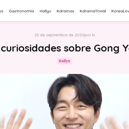
os
Gastronomía
Hallyu
Kdramas
KdramaTrivial
KoreaLov
25 de septiembre de 2020
por ki
 curiosidades sobre Gong 
Hallyu