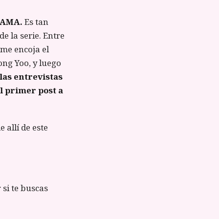
RAMA.
Es tan
e la serie. Entre
 me encoja el
ong Yoo, y luego
las entrevistas
el primer post a
 allí de este
r si te buscas