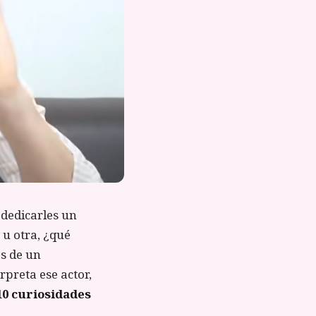
 dedicarles un
 u otra, ¿qué
as de un
rpreta ese actor,
10 curiosidades