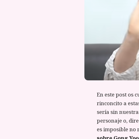
En este post os 
rinconcito a est
sería sin nuestr
personaje o, dire
es imposible no 
sobre Gong Yoo 