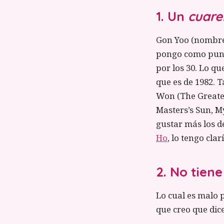
1. Un
cuare
Gon Yoo (nombre a
pongo como punt
por los 30. Lo q
que es de 1982. 
Won (The Greates
Masters’s Sun, M
gustar más los de
Ho
, lo tengo clar
2. No tiene
Lo cual es malo 
que creo que dic