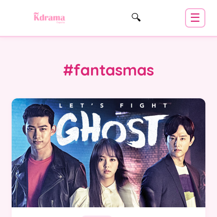
☰
🔍
#fantasmas