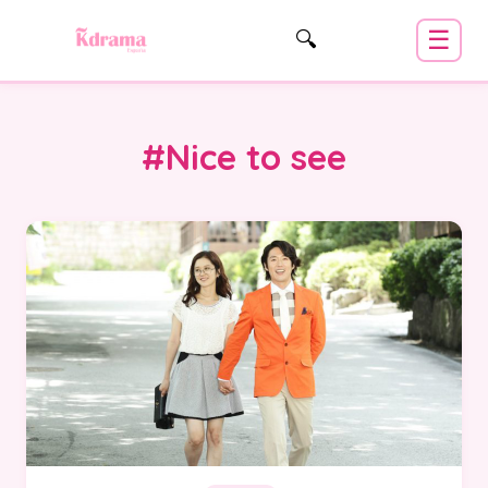
☰
🔍
#Nice to see