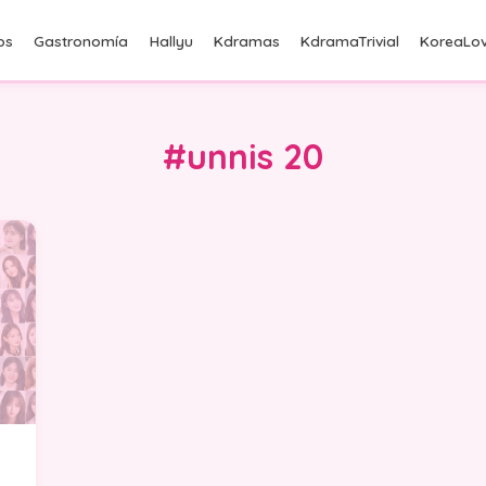
os
Gastronomía
Hallyu
Kdramas
KdramaTrivial
KoreaLov
#unnis 20