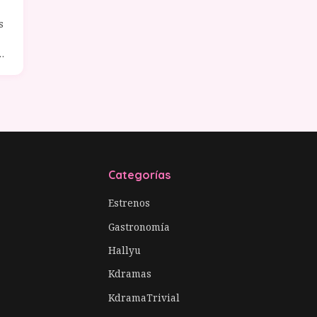
s
s
Categorías
Estrenos
Gastronomía
Hallyu
Kdramas
KdramaTrivial