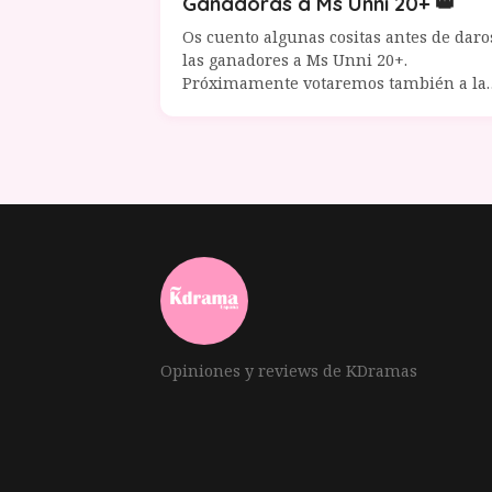
Ganadoras a Ms Unni 20+ 👑
Os cuento algunas cositas antes de daro
las ganadores a Ms Unni 20+.
Próximamente votaremos también a la
unnis 30+
Opiniones y reviews de KDramas